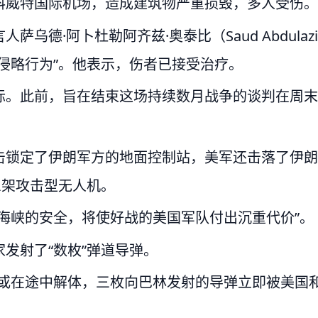
科威特国际机场，造成建筑物严重损毁，多人受伤。
德·阿卜杜勒阿齐兹·奥泰比（Saud Abdulazi
的罪恶侵略行为”。他表示，伤者已接受治疗。
际。此前，旨在结束这场持续数月战争的谈判在周末
击锁定了伊朗军方的地面控制站，美军还击落了伊朗
三架攻击型无人机。
海峡的安全，将使好战的美国军队付出沉重代价”。
发射了“数枚”弹道导弹。
标或在途中解体，三枚向巴林发射的导弹立即被美国