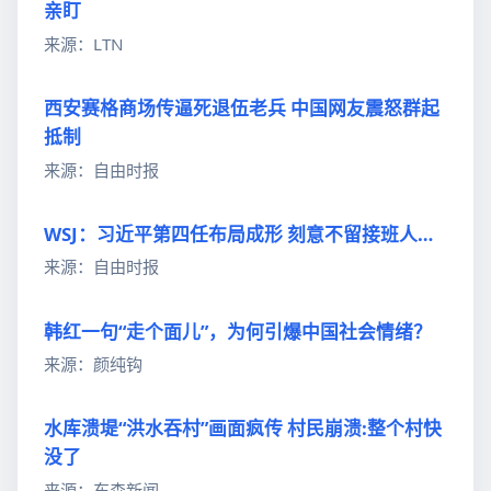
亲盯
来源：LTN
西安赛格商场传逼死退伍老兵 中国网友震怒群起
抵制
来源：自由时报
WSJ：习近平第四任布局成形 刻意不留接班人…
来源：自由时报
韩红一句“走个面儿”，为何引爆中国社会情绪？
来源：颜纯钩
水库溃堤“洪水吞村”画面疯传 村民崩溃:整个村快
没了
来源：东森新闻