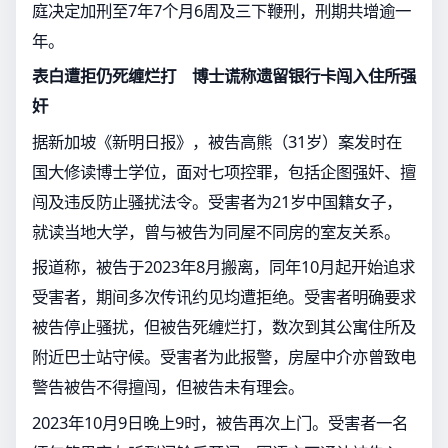
庭决定加刑至7年7个月6周及三下鞭刑，刑期共增逾一
年。
表白遭拒仍死缠烂打 博士谎称遗留银行卡闯入住所强
奸
据新加坡《新明日报》，被告高熊（31岁）案发时在
国大修读博士学位，面对七项控罪，包括企图强奸、擅
闯及违反防止骚扰法令。受害者为21岁中国籍女子，
就读当地大学，曾与被告为同屋不同房的室友关系。
报道称，被告于2023年8月搬离，同年10月起开始追求
受害者，期间多次传讯约见均遭拒绝。受害者明确要求
被告停止骚扰，但被告死缠烂打，数次到其公寓住所及
附近巴士站守候。受害者为此报警，房屋中介亦曾致电
警告被告不得擅闯，但被告未有理会。
2023年10月9日晚上9时，被告再次上门。受害者一名