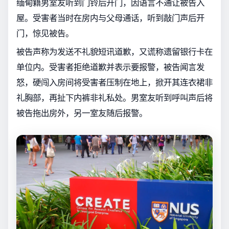
缅甸籍男室友听到门铃后开门，因语言不通让被告入
屋。受害者当时在房内与父母通话，听到敲门声后开
门，惊见被告。
被告声称为发送不礼貌短讯道歉，又谎称遗留银行卡在
单位内。受害者拒绝道歉并表示要报警，被告闻言发
怒，硬闯入房间将受害者压制在地上，掀开其连衣裙非
礼胸部，再扯下内裤非礼私处。男室友听到呼叫声后将
被告拖出房外，另一室友随后报警。