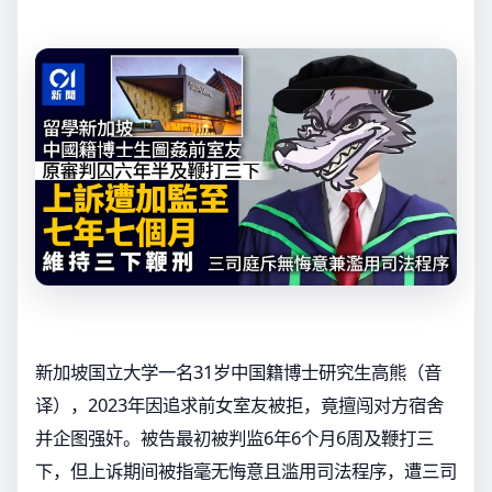
新加坡国立大学一名31岁中国籍博士研究生高熊（音
译），2023年因追求前女室友被拒，竟擅闯对方宿舍
并企图强奸。被告最初被判监6年6个月6周及鞭打三
下，但上诉期间被指毫无悔意且滥用司法程序，遭三司