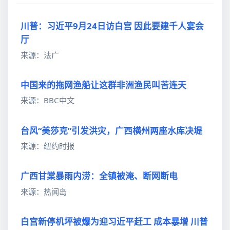
川普：习近平9月24日访白宫 因此要建千人宴会
厅
来源：法广
中国来的拖网渔船让这群非洲渔民叫苦连天
来源：BBC中文
台风“美莎克”引发洪灾，广西横州两座水库决堤
来源：纽约时报
广西甘棠暴雨内涝：全镇被淹、断网断电
来源：热闻岛
白宫新停机坪被爆为迎习近平赶工 成本暴增 川普