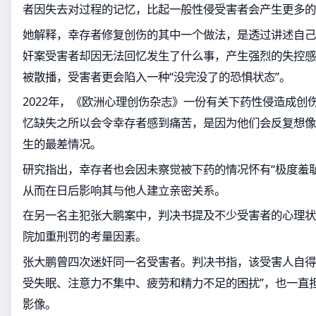
者因失去对过程的记忆，比起一般性侵受害者会产生更多的
她解释，幸存者修复创伤的其中一个做法，是透过讲述自己
奸案受害者却因无法回忆发生了什么事，产生强烈的失控感
被散播，受害者更会陷入一种“没完没了的恐惧状态”。
2022年，《欧洲心理创伤杂志》一份有关下药性侵造成创
忆缺失之所以会令幸存者感到痛苦，是因为他们会反复想像
生的最差情况。
研究指出，幸存者也会因未察觉被下药的情况怀有“极度羞
从而在日后影响其与他人建立亲密关系。
在另一名主犯张大鹏案中，判决书提及不少受害者的心理状
院加重刑罚的考量因素。
张大鹏曾四次迷奸同一名受害者。判决书指，该受害人自得
受失眠、注意力不集中、疲劳和精力不足的困扰”，也一直
影像。