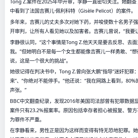
Tong Z.案件在2025年中开审，李静一直密切关注。她
中看到了法国吉赛儿·佩利科特（Gisèle Pelicot）的案件。
多年来，吉赛儿的丈夫多次对她下药，并唆使数十名男子强
开审判，让所有人看见她以及加害者。吉赛儿曾说，“我要
李静很认同，“这个事情是Tong Z.他天天是要去反思、去
我。”但她明白不是每一个女生都能像吉赛儿一样勇敢、“想
说，这是一个很大的挑战”。
她很记得在判决书中，Tong Z.曾向张大鹏“指导”迷奸犯
来”、“你绝对不能停手。”他还说：“我在网路上看到，80
声张。”
BBC中文翻查纪录，发现2016年美国司法部曾有犯罪数
案件只有23.2%报案率。原因包括幸存者担心被报复、警
为罪件不严重。
在李静看来，男性正是因为这样而变得有恃无恐地犯罪。她