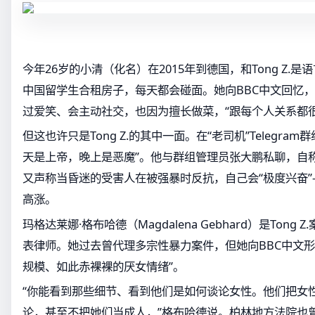
今年26岁的小清（化名）在2015年到德国，和Tong Z.
中国留学生合租房子，每天都会碰面。她向BBC中文回忆，To
过爱笑、会主动社交，也因为擅长做菜，“跟每个人关系都很
但这也许只是Tong Z.的其中一面。在“老司机”Telegram群
天是上帝，晚上是恶魔”。他与群组管理员张大鹏私聊，自称
又声称当昏迷的受害人在被强暴时反抗，自己会“极度兴奋
高涨。
玛格达莱娜·格布哈德（Magdalena Gebhard）是Tong
表律师。她过去曾代理多宗性暴力案件，但她向BBC中文形
规模、如此赤裸裸的厌女情绪”。
“你能看到那些细节、看到他们是如何谈论女性。他们把女
论，甚至不把她们当成人，”格布哈德说。柏林地方法院也曾形