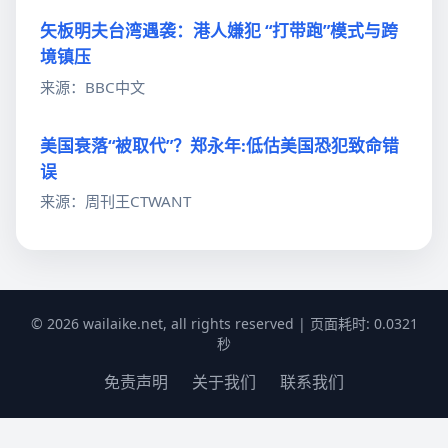
矢板明夫台湾遇袭：港人嫌犯 “打带跑”模式与跨
境镇压
来源：BBC中文
美国衰落“被取代”？郑永年:低估美国恐犯致命错
误
来源：周刊王CTWANT
© 2026 wailaike.net, all rights reserved | 页面耗时: 0.0321
秒
免责声明
关于我们
联系我们