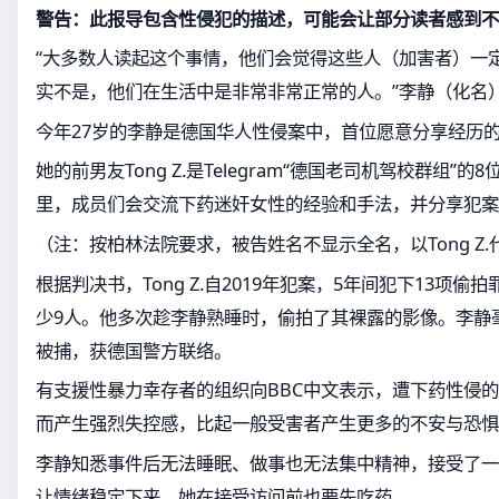
警告：此报导包含性侵犯的描述，可能会让部分读者感到不
“大多数人读起这个事情，他们会觉得这些人（加害者）一
实不是，他们在生活中是非常非常正常的人。”李静（化名）
今年27岁的李静是德国华人性侵案中，首位愿意分享经历
她的前男友Tong Z.是Telegram“德国老司机驾校群组”
里，成员们会交流下药迷奸女性的经验和手法，并分享犯案
（注：按柏林法院要求，被告姓名不显示全名，以Tong Z.
根据判决书，Tong Z.自2019年犯案，5年间犯下13项
少9人。他多次趁李静熟睡时，偷拍了其裸露的影像。李静毫不
被捕，获德国警方联络。
有支援性暴力幸存者的组织向BBC中文表示，遭下药性侵
而产生强烈失控感，比起一般受害者产生更多的不安与恐惧
李静知悉事件后无法睡眠、做事也无法集中精神，接受了一
让情绪稳定下来，她在接受访问前也要先吃药。