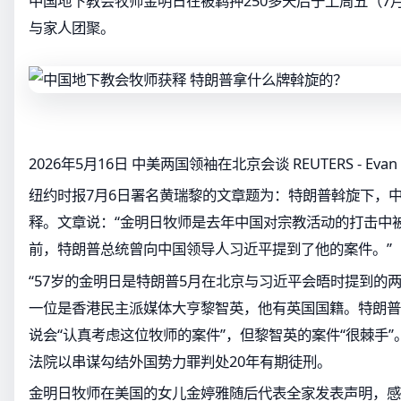
中国地下教会牧师金明日在被羁押250多天后于上周五（7
与家人团聚。
2026年5月16日 中美两国领袖在北京会谈 REUTERS - Evan V
纽约时报7月6日署名黄瑞黎的文章题为：特朗普斡旋下，
释。文章说：“金明日牧师是去年中国对宗教活动的打击中
前，特朗普总统曾向中国领导人习近平提到了他的案件。”
“57岁的金明日是特朗普5月在北京与习近平会晤时提到的
一位是香港民主派媒体大亨黎智英，他有英国国籍。特朗普
说会“认真考虑这位牧师的案件”，但黎智英的案件“很棘手”
法院以串谋勾结外国势力罪判处20年有期徒刑。
金明日牧师在美国的女儿金婷雅随后代表全家发表声明，感