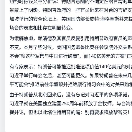
纽约时报该文章分析说：特朗普意图的不确定性给台湾的军
景蒙上了阴影。特朗普政府的一些官员近来在对台的言辞支
加坡举行的安全论坛上，美国国防部长皮特·海格塞斯并未
场合的表态相比存在明显转变。
为缓解焦虑，赖清德及其官员反复引用特朗普政府官员的声
不变。本月早些时候，美国国务卿鲁比奥在参议院外交关系
不会“就这些军售与中国进行磋商”，而140亿美元的方案“正
有专家表示：特朗普可能推迟批准这项价值140亿美元的对
习近平举行峰会之后，甚至可能更久。如果特朗普在未来几
平可能会“推迟前往华盛顿并拒绝履行特习会中的对美采购
由于特朗普从北京回来后，没有忘记对习近平的多项承诺，
习近平就在美国独立建国250周年前释放了金牧师。与台
提并论，但也以此堵住特朗普的嘴：别再要求释放黎智英！