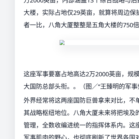
万2000英亩，内部涵盖13个综合战略
大楼，实际占地仅29英亩，就算将周边保
者一比，八角大厦整整是五角大楼的750
这座军事要塞占地高达2万2000英亩，规
大国防总部头衔。。（图／“王臻明的军事
外界经常将这两座国防巨兽拿来对比，不单
其战略枢纽地位。八角大厦未来将把埃及
管理，全数收编进统一的指挥体系内。这
军事肌肉的野心，也彻底刷新了世界各国