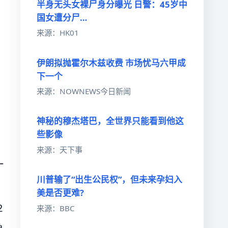
半身无头女裸尸身分曝光 日警：45岁中
国女遭分尸…
来源：HK01
伊朗拟抛霍尔木兹收费 市场忧马六甲成
下一个
来源：NOWNEWS今日新闻
神秘的穆杰塔巴，全世界只能看到他这
些影像
来源：天下事
一
川普输了“出生公民权”，但未来孕妇入
美是否更难?
2
来源：BBC