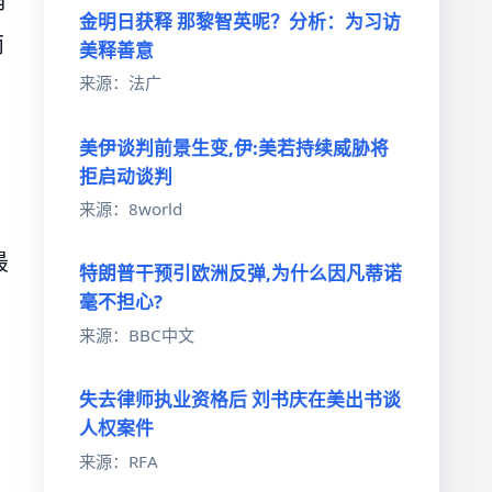
角
金明日获释 那黎智英呢？分析：为习访
两
美释善意
来源：法广
美伊谈判前景生变,伊:美若持续威胁将
拒启动谈判
来源：8world
最
特朗普干预引欧洲反弹,为什么因凡蒂诺
毫不担心?
来源：BBC中文
失去律师执业资格后 刘书庆在美出书谈
人权案件
来源：RFA