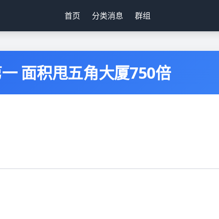
首页
分类消息
群组
一 面积甩五角大厦750倍